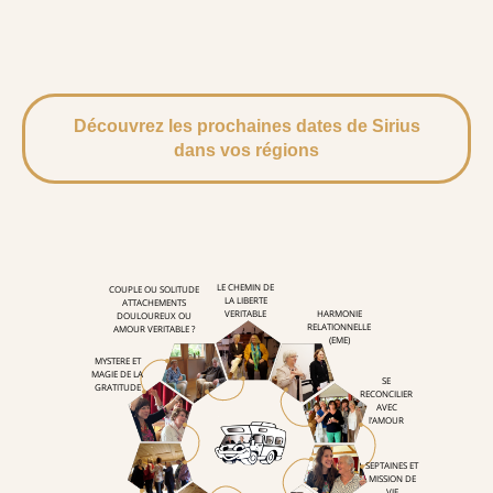
Découvrez les prochaines dates de Sirius
dans vos régions
LE CHEMIN DE
COUPLE OU SOLITUDE
LA LIBERTE
ATTACHEMENTS
VERITABLE
HARMONIE
DOULOUREUX OU
RELATIONNELLE
AMOUR VERITABLE ?
(EME)
10
MYSTERE ET
1
9
MAGIE DE LA
SE
GRATITUDE
RECONCILIER
AVEC
8
2
l’AMOUR
SEPTAINES ET
3
7
MISSION DE
VIE