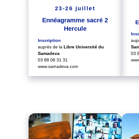
23-26 juillet
Ennéagramme sacré 2
E
Hercule
Ins
Inscription
aup
auprès de la
Libre Université du
Sa
Samadeva
03 
03 88 08 31 31
www
www.samadeva.com