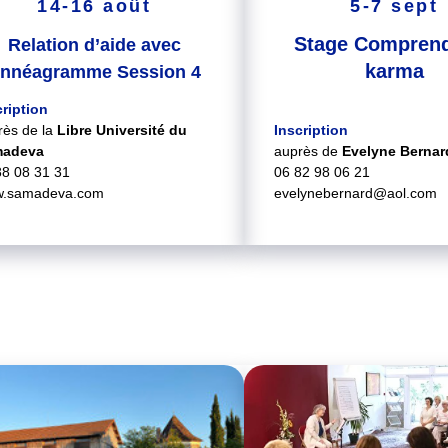
14-16 août
5-7 sept
Stage Comprend
Relation d’aide avec
karma
nnéagramme Session 4
cription
rès de la
Libre Université du
Inscription
madeva
auprès de
Evelyne Bernar
88 08 31 31
06 82 98 06 21
.samadeva.com
evelynebernard@aol.com