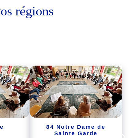
vos régio
ns
ze
84 Notre Dame de
Sainte Garde